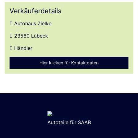
Verkäuferdetails
Autohaus Zielke
Ort
23560 Lübeck
Händler
Hier klicken für Kontaktdaten
Autoteile für SAAB