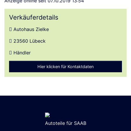
Anzeige online seit 07.10.2019 13:54
Verkäuferdetails
Autohaus Zielke
Ort
23560 Lübeck
Händler
Hier klicken für Kontaktdaten
Autoteile für SAAB